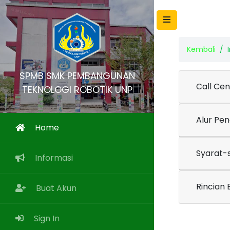
Kembali
SPMB SMK PEMBANGUNAN
Call Cen
TEKNOLOGI ROBOTIK UNP
Alur Pe
Home
Syarat-
Informasi
Rincian 
Buat Akun
Sign In